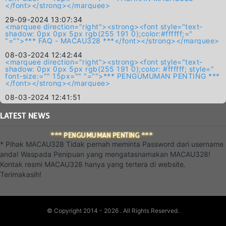
</font></strong></marquee>
29-09-2024 13:07:34
<marquee direction="right"><strong><font style="text-
shadow: 0px 0px 5px rgb(255 191 0);color:#ffffff;="
"="">*** FAQ - MACAU328 ***</font></strong></marquee>
08-03-2024 12:42:44
<marquee direction="right"><strong><font style="text-
shadow: 0px 0px 5px rgb(255 191 0);color: #ffffff; style="
font-size:="" 15px="" "="">*** PENGUMUMAN PENTING ***
</font></strong></marquee>
08-03-2024 12:41:51
LATEST
NEWS
*** PENGUMUMAN PENTING ***
* Pihak MACAU328 Tidak pernah meminta Password dari username
anda! Waspada Penipuan yang mengatasnamakan MACAU328!
Kontak resmi MACAU328 hanya yang tertera di website.
Terimakasih!
© Copyright 2014 - 2026
. All Rights Reserved.