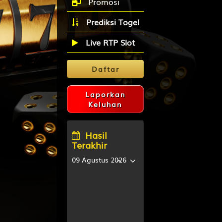
Promosi
Prediksi Togel
Live RTP Slot
Daftar
Laporkan
Keluhan
Hasil
Terakhir
09 Agustus 2026
CAMBODIA
7023
JAPAN
9078